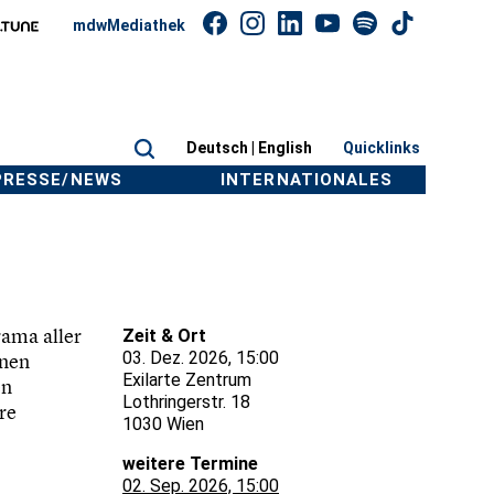
mdwMediathek
Deutsch |
English
Quicklinks
PRESSE/NEWS
INTERNATIONALES
rama aller
Zeit & Ort
03. Dez. 2026, 15:00
inen
Exilarte Zentrum
en
Lothringerstr. 18
re
1030 Wien
weitere Termine
02. Sep. 2026, 15:00