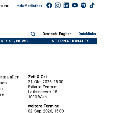
mdwMediathek
Deutsch |
English
Quicklinks
PRESSE/NEWS
INTERNATIONALES
rama aller
Zeit & Ort
21. Okt. 2026, 15:00
inen
Exilarte Zentrum
en
Lothringerstr. 18
re
1030 Wien
weitere Termine
02. Sep. 2026, 15:00