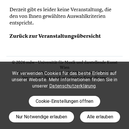
Derzeit gibt es leider keine Veranstaltung, die
den von Ihnen gewählten Auswahlkriterien
entspricht.
Zurück zur Veranstaltungsübersicht
© 2026 mdw – Universität für Musik und darstellende Kunst
Wien
Anton-von-Webern-Platz 1, 1030 Wien,
T +43 1 711 55
Wir verwenden Cookies für das beste Erlebnis auf
Impressum
|
Datenschutz
|
Cookie-Einstellungen
unserer Website. Mehr Informationen finden Sie in
unserer
Datenschutzerklärung
.
Cookie-Einstellungen öffnen
Nur Notwendige erlauben
Alle erlauben