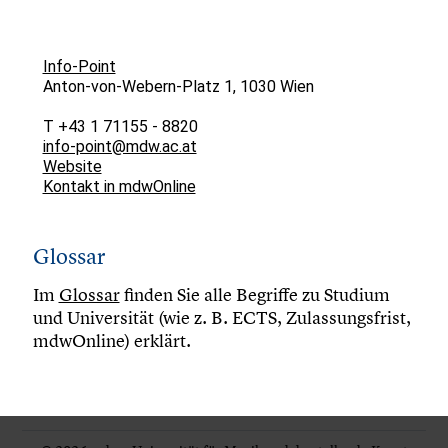
Info-Point
Anton-von-Webern-Platz 1, 1030 Wien
T +43 1 71155 - 8820
info-point@mdw.ac.at
Website
Kontakt in mdwOnline
Glossar
Im
Glossar
finden Sie alle Begriffe zu Studium
und Universität (wie z. B. ECTS, Zulassungsfrist,
mdwOnline) erklärt.