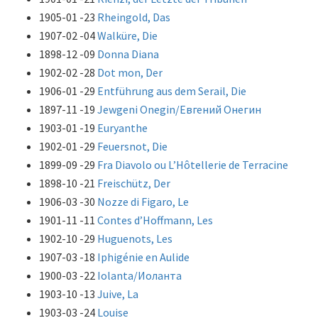
1905-01 -23
Rheingold, Das
1907-02 -04
Walküre, Die
1898-12 -09
Donna Diana
1902-02 -28
Dot mon, Der
1906-01 -29
Entführung aus dem Serail, Die
1897-11 -19
Jewgeni Onegin/Евгений Онегин
1903-01 -19
Euryanthe
1902-01 -29
Feuersnot, Die
1899-09 -29
Fra Diavolo ou L’Hôtellerie de Terracine
1898-10 -21
Freischütz, Der
1906-03 -30
Nozze di Figaro, Le
1901-11 -11
Contes d’Hoffmann, Les
1902-10 -29
Huguenots, Les
1907-03 -18
Iphigénie en Aulide
1900-03 -22
Iolanta/Иоланта
1903-10 -13
Juive, La
1903-03 -24
Louise