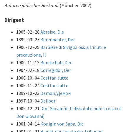
Autoren jüdischer Herkunft
(München 2002)
Dirigent
1905-02 -28
Abreise, Die
1899-03 -27
Bärenhäuter, Der
1906-12 -25
Barbiere di Siviglia ossia L’inutile
precauzione, Il
1900-11 -13
Bundschuh, Der
1904-02 -18
Corregidor, Der
1900-10 -04
Così fan tutte
1905-11 -24
Così fan tutte
1899-10 -23
Demon/Демон
1897-10 -04
Dalibor
1905-12 -21
Don Giovanni (Il dissoluto punito ossia il
Don Giovanni)
1901-04 -14
Königin von Saba, Die
1901-01 -21
Rienzi, der Letzte der Tribunen