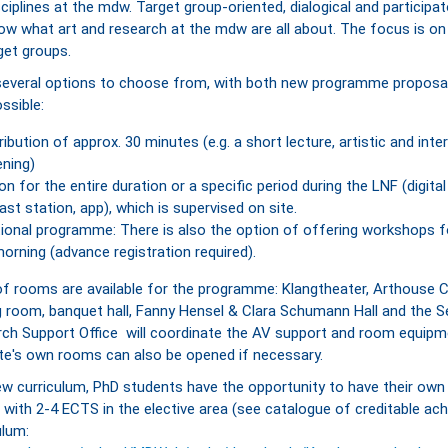
sciplines at the mdw. Target group-oriented, dialogical and particip
ow what art and research at the mdw are all about. The focus is o
get groups.
several options to choose from, with both new programme proposal
ssible:
ibution of approx. 30 minutes (e.g. a short lecture, artistic and inte
ening)
on for the entire duration or a specific period during the LNF (digital 
st station, app), which is supervised on site.
tional programme: There is also the option of offering workshops f
orning (advance registration required).
f rooms are available for the programme: Klangtheater, Arthouse 
g room, banquet hall, Fanny Hensel & Clara Schumann Hall and the 
ch Support Office will coordinate the AV support and room equipm
ute's own rooms can also be opened if necessary.
ew curriculum, PhD students have the opportunity to have their own
 with 2-4 ECTS in the elective area (see catalogue of creditable ac
ulum: