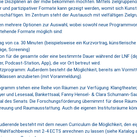
 die Disziplinen an der mdw bekommen möchten. Mittels zielgruppenor
er und partizipativer Formate kann gezeigt werden, womit sich Kuns
schäftigen. Im Zentrum steht der Austausch mit vielfältigen Zielgr
en mehrere Optionen zur Auswahl, wobei sowohl neue Programmvor
stehende Formate möglich sind:
ag von ca. 30 Minuten (beispielsweise ein Kurzvortrag, künstlerische
äge, Screening)
ion für die gesamte oder eine bestimmte Dauer während der LNF (dig
r, Podcast-Station, App), die vor Ort betreut wird.
tzprogramm: Außerdem besteht die Möglichkeit, bereits am Vormit
lklassen anzubieten (mit Voranmeldung).
ogramm stehen eine Reihe von Räumen zur Verfügung: Klangtheater,
er und Lesesaal, Bankettsaal, Fanny Hensel- & Clara Schumann-Saa
al des Senats. Die Forschungsförderung übernimmt für diese Räume
reuung und Raumausstattung. Auch die eigenen Institutsräume kön
udierende besteht mit dem neuen Curriculum die Möglichkeit, den ei
Wahlfachbereich mit 2-4 ECTS anrechnen zu lassen (siehe Katalog 