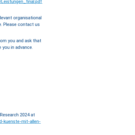
Leistungen_final.pdf
levant organisational
le. Please contact us
from you and ask that
e you in advance.
f Research 2024 at
-kuenste-mit-allen-