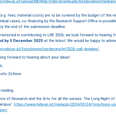
w.mdw.ac.at/upload/MDWeb/stdw/downloads/Kataloganrechenbarer
e.g. fees, material costs) are to be covered by the budget of the re
dividual cases, co-financing by the Research Support Office is possib
 by the end of the submission deadline.
interested in contributing to LNF 2026, we look forward to hearing 
nd by 5 December 2025
at the latest. We would be happy to advis
w.mdw.ac.at/forschungsfoerderung/lnf2026-call-timeline/
king forward to hearing about your ideas!
s,
vits-Zethner
 reading:
ence of Research and the Arts for all the senses. The Long Night o
Campus’
https://www.mdw.ac.at/magazin/2024/09/24/forschung-und
eben/