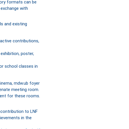
atory formats can be
n exchange with
s and existing
ractive contributions,
exhibition, poster,
or school classes in
Cinema, mdw.ub foyer
Senate meeting room.
ent for these rooms.
 contribution to LNF
hievements in the