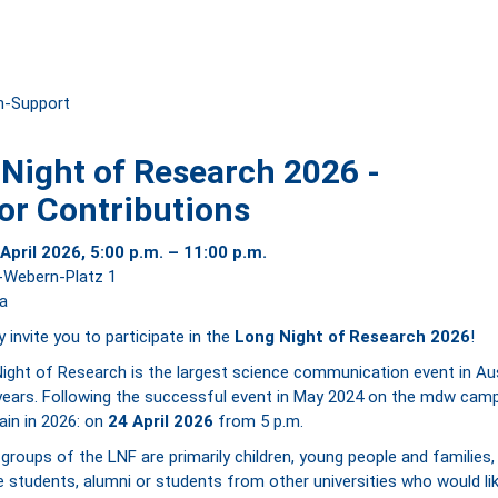
Night of Research 2026 -
for Contributions
 April 2026, 5:00 p.m. – 11:00 p.m.
-Webern-Platz 1
na
y invite you to participate in the
Long Night of Research 2026
!
ight of Research is the largest science communication event in Aus
years. Following the successful event in May 2024 on the mdw camp
in in 2026: on
24 April 2026
from 5 p.m.
groups of the LNF are primarily children, young people and families,
 students, alumni or students from other universities who would lik