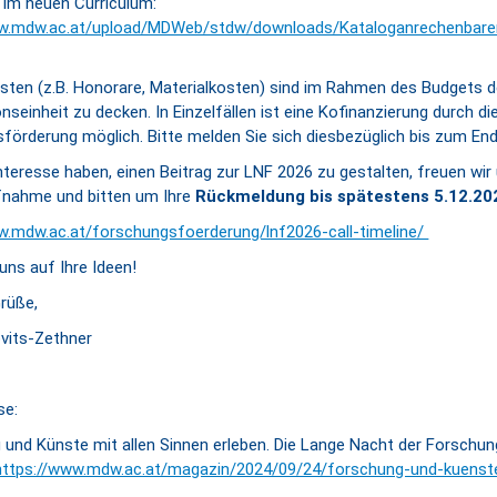
 im neuen Curriculum:
w.mdw.ac.at/upload/MDWeb/stdw/downloads/Kataloganrechenbarer
sten (z.B. Honorare, Materialkosten) sind im Rahmen des Budgets 
nseinheit zu decken. In Einzelfällen ist eine Kofinanzierung durch di
förderung möglich. Bitte melden Sie sich diesbezüglich bis zum Ende
teresse haben, einen Beitrag zur LNF 2026 zu gestalten, freuen wir 
nahme und bitten um Ihre
Rückmeldung bis spätestens 5.12.20
w.mdw.ac.at/forschungsfoerderung/lnf2026-call-timeline/
uns auf Ihre Ideen!
Grüße,
vits-Zethner
se:
 und Künste mit allen Sinnen erleben. Die Lange Nacht der Forsch
https://www.mdw.ac.at/magazin/2024/09/24/forschung-und-kuenste