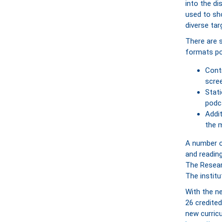
into the di
used to sh
diverse tar
There are 
formats po
Contr
scre
Stati
podca
Addi
the m
A number o
and readin
The Resear
The instit
With the n
26 credited
new curric