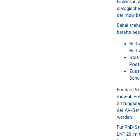
Einblick in
dialogisch
der mdw be
Dabei steh
bereits be
Beitr
Beitr
Stat
Poste
Zusa
Schu
Für das Pr
mdw.ub Foy
Sitzungssa
der AV-Bet
werden.
Für PhD-St
LNF 26 im 