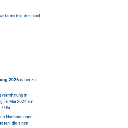
own for the English version]
hung 2026
dabei zu
svermittlung in
ung im Mai 2024 am
7 Uhr.
auch Nachbar:innen
täten, die einen