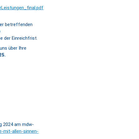
Leistungen_final.pdf
der betreffenden
e
 der Einreichfrist.
uns über Ihre
25.
ung 2024 am mdw-
-mit-allen-sinnen-