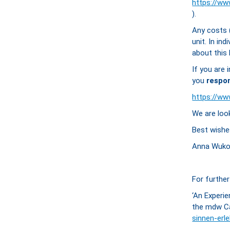
https://ww
).
Any costs (
unit. In in
about this
If you are 
you
respo
https://ww
We are loo
Best wishe
Anna Wuko
For further
‘An Experi
the mdw 
sinnen-erl