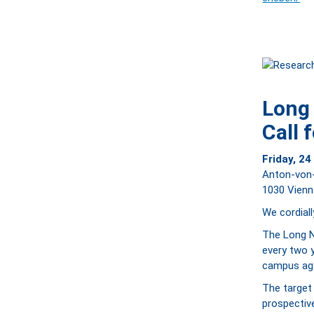
Long 
Call 
Friday, 24
Anton-von
1030 Vien
We cordiall
The Long N
every two 
campus aga
The target 
prospective