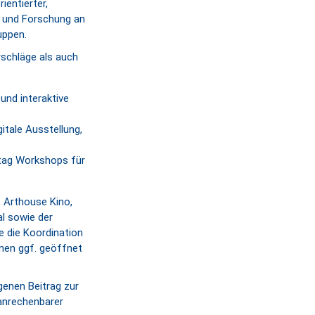
ientierter,
t und Forschung an
uppen.
schläge als auch
 und interaktive
itale Ausstellung,
tag Workshops für
 Arthouse Kino,
l sowie der
 die Koordination
nen ggf. geöffnet
genen Beitrag zur
anrechenbarer