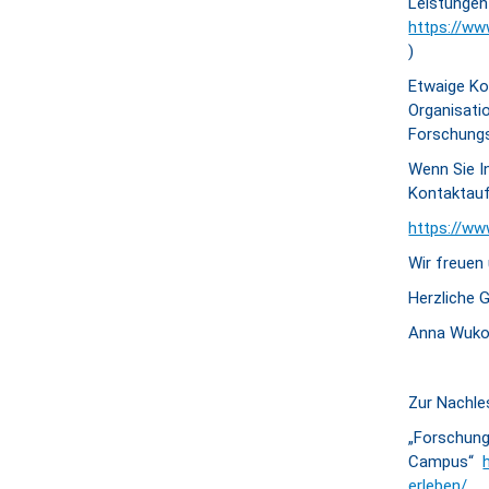
Leistungen
https://ww
)
Etwaige Ko
Organisatio
Forschungs
Wenn Sie In
Kontaktauf
https://ww
Wir freuen 
Herzliche 
Anna Wuko
Zur Nachle
„Forschung
Campus“
erleben/