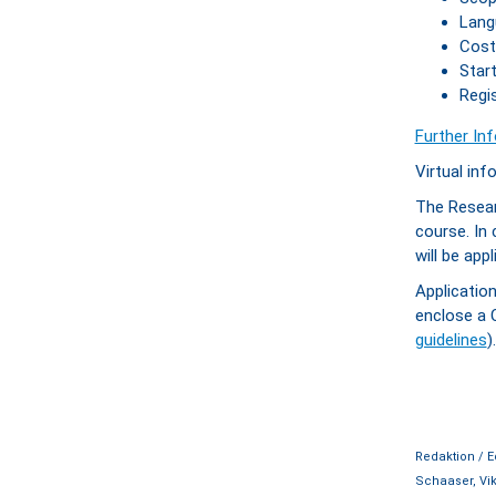
Lang
Cost
Star
Regis
Further In
Virtual inf
The Researc
course. In 
will be appl
Applicatio
enclose a 
guidelines
).
Redaktion / E
Schaaser, Vik