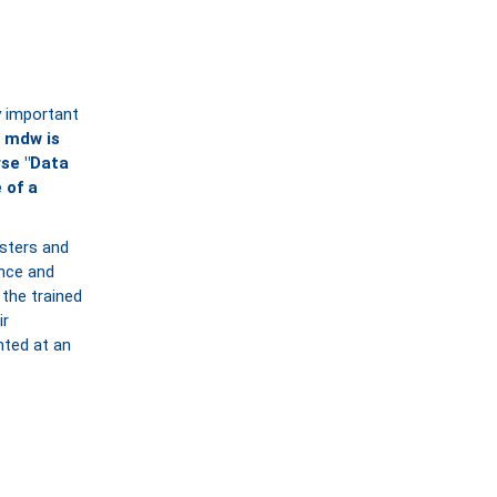
ly important
 mdw is
rse "Data
 of a
sters and
nce and
the trained
ir
nted at an