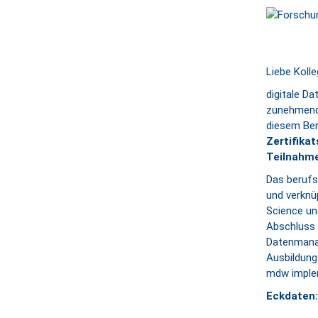
Liebe Kolle
digitale D
zunehmend 
diesem Ber
Zertifika
Teilnahme
Das berufs
und verkn
Science un
Abschluss 
Datenmanag
Ausbildung 
mdw implem
Eckdaten: