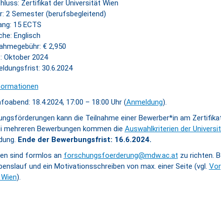
luss: Zertifikat der Universität Wien
r: 2 Semester (berufsbegleitend)
ng: 15 ECTS
che: Englisch
nahmegebühr: € 2,950
t: Oktober 2024
ldungsfrist: 30.6.2024
formationen
Infoabend: 18.4.2024, 17:00 – 18:00 Uhr (
Anmeldung
).
ungsförderungen kann die Teilnahme einer Bewerber*in am Zertifika
Bei mehreren Bewerbungen kommen die
Auswahlkriterien der Universi
dung.
Ende der Bewerbungsfrist: 16.6.2024.
en sind formlos an
forschungsfoerderung@mdw.ac.at
zu richten. B
benslauf und ein Motivationsschreiben von max. einer Seite (vgl.
Vor
t Wien
).