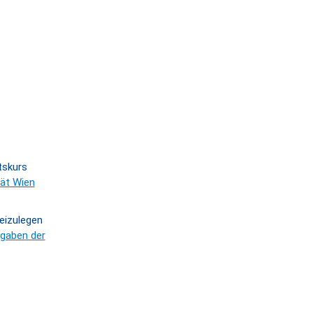
tskurs
tät Wien
eizulegen
gaben der