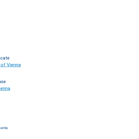
icate
y of Vienna
ase
ienna
arita