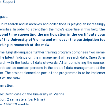
agues,
a in research and in archives and collections is playing an increasing
versities. In order to strengthen the mdw's expertise in this field,
the
cond time supporting the participation in the certificate cou
f the University of Vienna and will cover the participation fee
rking in research at the mdw
.
ime, English-language further training program comprises two seme
he latest findings on the management of research data, Open Scie
rch with the tasks of data stewards. After completing the course, 
rds act as contact persons in the area of data management at the
s. The project planned as part of the programme is to be impleme
t of the mdw.
ormation:
e: Certificate of the University of Vienna
tion: 2 semesters (part-time)
e: 15 ECTS credits