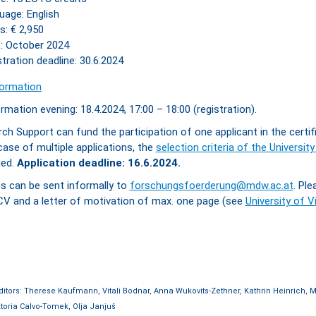
uage: English
s: € 2,950
t: October 2024
tration deadline: 30.6.2024
formation
ormation evening: 18.4.2024, 17:00 – 18:00 (registration).
h Support can fund the participation of one applicant in the certif
case of multiple applications, the
selection criteria of the Universit
ied.
Application deadline: 16.6.2024.
ns can be sent informally to
forschungsfoerderung@mdw.ac.at
. Ple
CV and a letter of motivation of max. one page (see
University of V
ditors: Therese Kaufmann, Vitali Bodnar, Anna Wukovits-Zethner, Kathrin Heinrich, M
toria Calvo-Tomek, Olja Janjuš