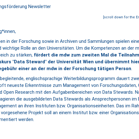
[scroll down for the E
g*innen,
aten in der Forschung sowie in Archiven und Sammlungen spielen ein
wichtige Rolle an den Universitäten. Um die Kompetenzen an der m
eich zu stärken,
fördert die mdw zum zweiten Mal die Teilnah
tskurs "Data Steward" der Universität Wien und übernimmt hier
gebühr einer an der mdw in der Forschung tätigen Person
.
begleitende, englischsprachige Weiterbildungsprogramm dauert zw
üpft neueste Erkenntnisse zum Management von Forschungsdaten,
d Open Research mit den Aufgabenbereichen von Data Stewards. 
agieren die ausgebildeten Data Stewards als Ansprechpersonen im 
ement an ihren Instituten bzw. Organisationseinheiten. Das im Ra
vorgesehene Projekt soll an einem Institut bzw. einer Organisations
entiert werden.