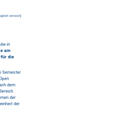
nglish version]
e
dw in
me am
für die
ei Semester
 Open
Nach dem
Bereich
hmen der
einheit der