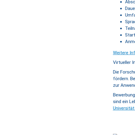
Absch
Daue
Umfa
Spra
Teil
Star
Anme
Weitere In
Virtueller 
Die Forsch
fördern. 
zur Anwen
Bewerbung
sind ein Le
Universitä